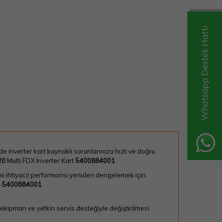
Whatsapp Destek Hattı
erde inverter kart kaynaklı sorunlarınıza hızlı ve doğru
20
Multi FDX İnverter Kart
5400884001
.
imi ihtiyacı) performansı yeniden dengelemek için.
—
5400884001
 ekipman ve yetkin servis desteğiyle değiştirilmesi