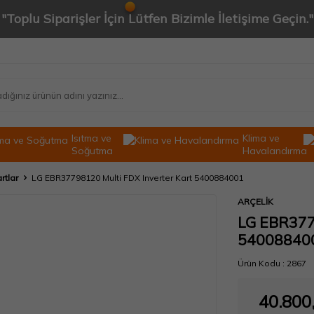
"Toplu Siparişler İçin Lütfen Bizimle İletişime Geçin."
Isıtma ve
Klima ve
Soğutma
Havalandırma
rtlar
LG EBR37798120 Multi FDX Inverter Kart 5400884001
ARÇELİK
LG EBR377
54008840
Ürün Kodu :
2867
40.800