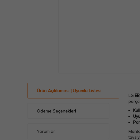
Ürün Açıklaması | Uyumlu Listesi
LG
EB
parça
Kul
Ödeme Seçenekleri
Uyu
Par
Yorumlar
Montaj
tavsiye