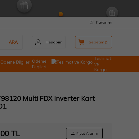
Favoriler
ARA
Hesabım
Sepetim
(
0
)
Teslimat
Ödeme
ve
Bilgileri
Kargo
98120 Multi FDX Inverter Kart
01
,00
TL
Fiyat Alarmı