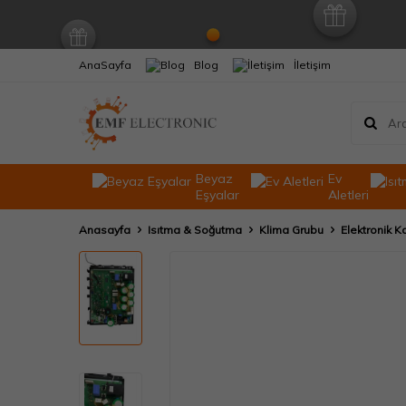
AnaSayfa
Blog
İletişim
Beyaz
Ev
Eşyalar
Aletleri
Anasayfa
Isıtma & Soğutma
Klima Grubu
Elektronik Ka