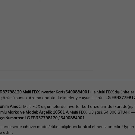
R37798120 Multi FDX İnverter Kart
(
5400884001
) ile Multi FDX dış ünitel
 çözümü sunun. Arama anahtar kelimeleriyle uyumlu ürün:
LG EBR377981
lanım Amacı:
Multi FDX dış ünitelerde inverter kart arızalarında (kart değiş
mlu Marka ve Model:
Arçelik 10501 A
Multi FDX (U3 şasi, 54.000 BTU/H) 
ça Numarası:
LG EBR37798120
/
5400884001
 öncesinde cihazın model/etiket bilgilerini kontrol etmeniz önerilir. Uygun
 edilir.