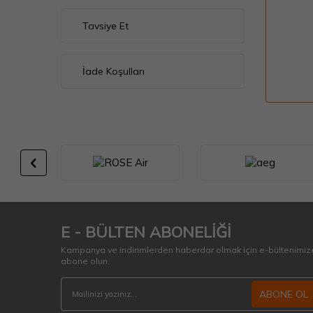
Tavsiye Et
İade Koşulları
E - BÜLTEN ABONELİĞİ
Kampanya ve indirimlerden haberdar olmak için e-bültenimiz
abone olun.
ABONE OL