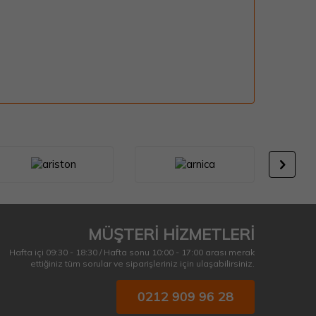
MÜŞTERİ HİZMETLERİ
Hafta içi 09:30 - 18:30 / Hafta sonu 10:00 - 17:00 arası merak
ettiğiniz tüm sorular ve siparişleriniz için ulaşabilirsiniz.
0212 909 96 28