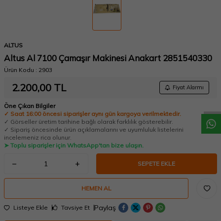
ALTUS
Altus Al 7100 Çamaşır Makinesi Anakart 2851540330
Ürün Kodu :
2903
W
h
a
t
a
p
p
D
e
s
t
e
H
a
t
t
2.200,00
TL
Fiyat Alarmı
Öne Çıkan Bilgiler
✓ Saat 16:00 öncesi siparişler aynı gün kargoya verilmektedir.
✓ Görseller üretim tarihine bağlı olarak farklılık gösterebilir.
✓ Sipariş öncesinde ürün açıklamalarını ve uyumluluk listelerini
incelemeniz rica olunur.
➤ Toplu siparişler için WhatsApp'tan bize ulaşın.
SEPETE EKLE
HEMEN AL
Paylaş
Listeye Ekle
Tavsiye Et