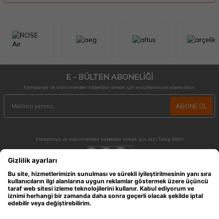
E - BÜLTEN ABONELİĞİ
Kampanya ve indirimlerden haberdar olmak için e-bültenimize abone olun.
ABONE OL
Kampanya ve indirimlerden haberdar olmak için bizi Takip Edin!
MÜŞTERİ HİZMETLERİ
Hafta içi 09:30 - 18:30 / Hafta sonu 10:00 - 17:00 arası merak ettiğiniz tüm sorular ve
siparişleriniz için ulaşabilirsiniz.
0212 909 96 28