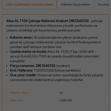
Ürün Açıklaması | Uyumlu Listesi
Ödeme Seçenekleri
Yorumlar
Altus AL 7100 Çamaşır Makinesi Anakart 2851540330
, çamaşır
makinenizin kontrol ünitesi ihtiyacına yönelik, performans ve
çalışma sürekliliği için tasarlanmış yedek parçadır.
Kullanım amacı:
Arızalanan/işlevini yitiren anakartın yerine
geçerek çamaşır makinesinin yıkama-kontrol fonksiyonlarını
yeniden aktif etmeye yardımcı olur.
Uyumlu marka ve model:
Altus AL 7100 (7 kg / 1000 d/d) –
ayrıca
FLAVEL
FLV 7000 ile uyumlu muadil kodlar üzerinden
eşleşebilir.
Parça numarası:
2851540330
(anakart)
Kod / Referans:
7150923200 (Universal Motor)
Öne çıkan özellik:
Universal motor uyumluluğu ile farklı çalışma
senaryolarında stabil kontrol sağlamayı hedefler.
Program Sayısı
16
Motor Hızı
1000 D/D