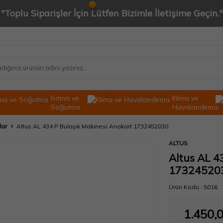
"Toplu Siparişler İçin Lütfen Bizimle İletişime Geçin."
Isıtma ve
Klima ve
Soğutma
Havalandırma
lar
Altus AL 434 P Bulaşık Makinesi Anakart 1732452030
ALTUS
Altus AL 4
17324520
Ürün Kodu :
5016
1.450,