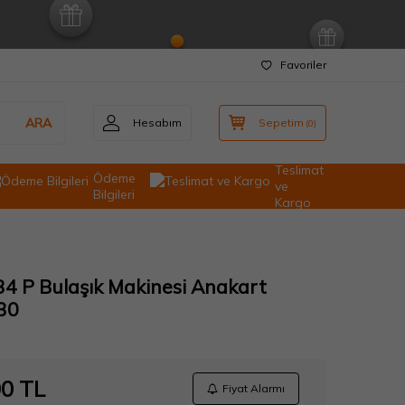
Favoriler
ARA
Hesabım
Sepetim
(
0
)
Teslimat
Ödeme
ve
Bilgileri
Kargo
34 P Bulaşık Makinesi Anakart
30
00
TL
Fiyat Alarmı