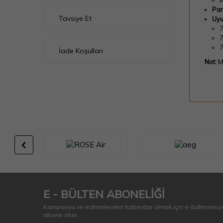
A
Par
Tavsiye Et
Uyu
İade Koşulları
Not:
Ma
E - BÜLTEN ABONELİĞİ
Kampanya ve indirimlerden haberdar olmak için e-bültenimiz
abone olun.