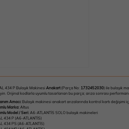
 AL 434 P Bulaşık Makinesi
Anakart
(Parça No:
1732452030
) ile bulaşık m
yin. Orijinal kodlarla uyumlu tasarlanan bu parça; arıza sonrası performan
lanım Amacı:
Bulaşık makinesi anakart arızalarında kontrol kartı değişimi için
mlu Marka:
Altus
mlu Model / Seri:
A6-ATLANTİS SOLO bulaşık makineleri
L 434 P (A6-ATLANTİS)
L 434 PS (A6-ATLANTİS)