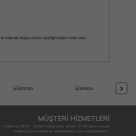
trol ederek doğru ürünü seçtiğinizden emin olun.
MÜŞTERİ HİZMETLERİ
Hafta içi 09:30 - 18:30 / Hafta sonu 10:00 - 17:00 arası merak
ettiğiniz tüm sorular ve siparişleriniz için ulaşabilirsiniz.