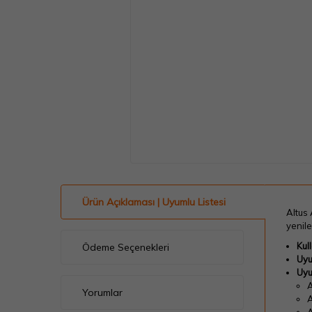
Ürün Açıklaması | Uyumlu Listesi
Altus
yenile
Kul
Ödeme Seçenekleri
Uyu
Uyu
A
Yorumlar
A