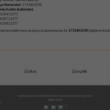
L 404 MP (A6-ATLANTİS)
ça Numaraları:
1732452030
mlu Kodlar (kullanılan):
7625413277
7625713277
7625813277
kinenizdeki mevcut parça kodu/numarası ile
1732452030
bilgilerini kon
Kampanya ve indirimlerden haberdar olmak için bizi
Takip Edin!
e