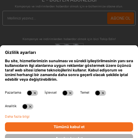
Kampanya ve indirimlerden haberdar olmak için e-bültenimize abone olun.
ABONE OL
Kampanya ve indirimlerden haberdar olmak için bizi Takip Edin!
MÜŞTERİ HİZMETLERİ
Hafta içi 09:30 - 18:30 / Hafta sonu 10:00 - 17:00 arası merak ettiğiniz tüm sorular ve
siparişleriniz için ulaşabilirsiniz.
0212 909 96 28
ÖNEMLİ BİLGİLER
HIZLI ERİŞİM
KATEGORİLER
İLETİŞİM