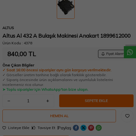
W
h
a
t
a
p
p
D
e
s
t
e
H
a
t
t
ALTUS
Altus Al 432 A Bulaşık Makinesi Anakart 1899612000
Ürün Kodu :
4378
840,00
TL
Fiyat Alarmı
Öne Çıkan Bilgiler
✓ Saat 16:00 öncesi siparişler aynı gün kargoya verilmektedir.
✓ Görseller üretim tarihine bağlı olarak farklılık gösterebilir.
✓ Sipariş öncesinde ürün açıklamalarını ve uyumluluk listelerini
incelemeniz rica olunur.
➤ Toplu siparişler için WhatsApp'tan bize ulaşın.
SEPETE EKLE
HEMEN AL
Paylaş
Listeye Ekle
Tavsiye Et