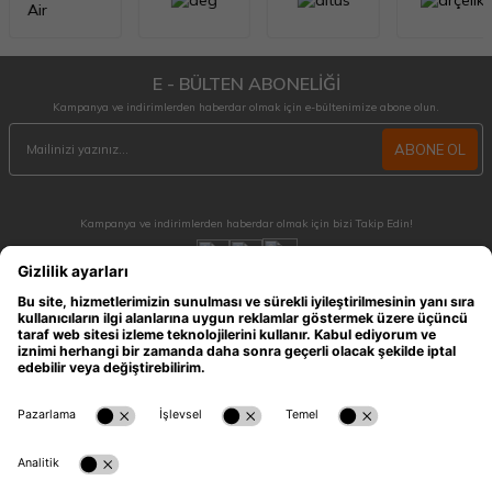
E - BÜLTEN ABONELİĞİ
Kampanya ve indirimlerden haberdar olmak için e-bültenimize abone olun.
ABONE OL
Kampanya ve indirimlerden haberdar olmak için bizi Takip Edin!
MÜŞTERİ HİZMETLERİ
Hafta içi 09:30 - 18:30 / Hafta sonu 10:00 - 17:00 arası merak ettiğiniz tüm sorular ve
siparişleriniz için ulaşabilirsiniz.
0212 909 96 28
ÖNEMLİ BİLGİLER