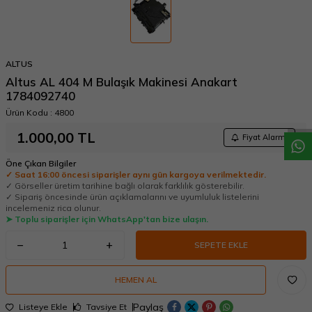
ALTUS
W
h
a
t
a
p
p
D
e
s
t
e
H
a
t
t
Altus AL 404 M Bulaşık Makinesi Anakart
1784092740
Ürün Kodu :
4800
1.000,00
TL
Fiyat Alarmı
Öne Çıkan Bilgiler
✓ Saat 16:00 öncesi siparişler aynı gün kargoya verilmektedir.
✓ Görseller üretim tarihine bağlı olarak farklılık gösterebilir.
✓ Sipariş öncesinde ürün açıklamalarını ve uyumluluk listelerini
incelemeniz rica olunur.
➤ Toplu siparişler için WhatsApp'tan bize ulaşın.
SEPETE EKLE
HEMEN AL
Paylaş
Listeye Ekle
Tavsiye Et