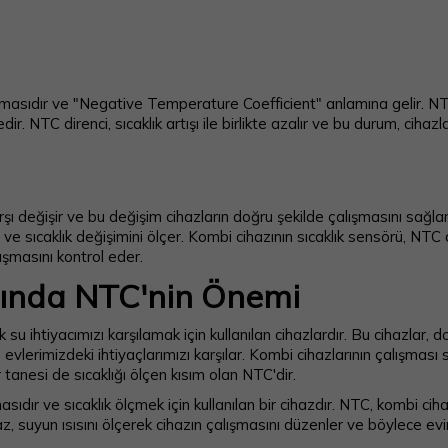
tmasıdır ve "Negative Temperature Coefficient" anlamına gelir. NTC
ir. NTC direnci, sıcaklık artışı ile birlikte azalır ve bu durum, cihazl
rşı değişir ve bu değişim cihazların doğru şekilde çalışmasını sağla
 ve sıcaklık değişimini ölçer. Kombi cihazının sıcaklık sensörü, NTC 
ışmasını kontrol eder.
rında NTC'nin Önemi
 su ihtiyacımızı karşılamak için kullanılan cihazlardır. Bu cihazlar, 
e evlerimizdeki ihtiyaçlarımızı karşılar. Kombi cihazlarının çalışması
tanesi de sıcaklığı ölçen kısım olan NTC'dir.
sıdır ve sıcaklık ölçmek için kullanılan bir cihazdır. NTC, kombi cih
haz, suyun ısısını ölçerek cihazın çalışmasını düzenler ve böylece evin