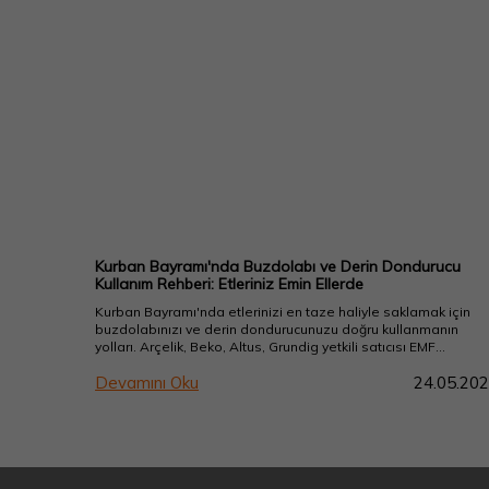
Kurban Bayramı'nda Buzdolabı ve Derin Dondurucu
Kullanım Rehberi: Etleriniz Emin Ellerde
Kurban Bayramı'nda etlerinizi en taze haliyle saklamak için
buzdolabınızı ve derin dondurucunuzu doğru kullanmanın
yolları. Arçelik, Beko, Altus, Grundig yetkili satıcısı EMF
Electronic Market'ten uzman tavsiyeleri.
Devamını Oku
24.05.20