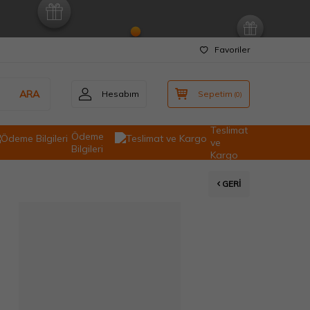
Favoriler
ARA
Hesabım
Sepetim
(
0
)
Teslimat
Ödeme
ve
Bilgileri
Kargo
GERI