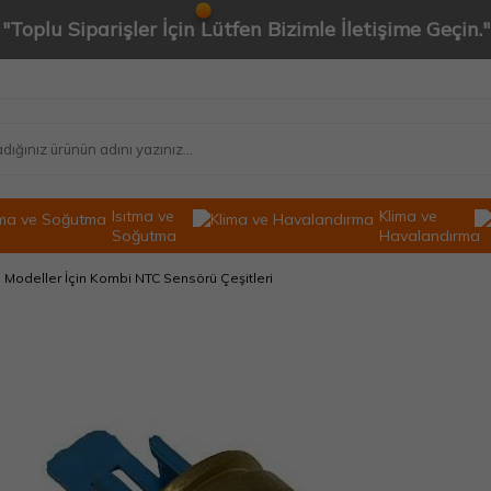
"Toplu Siparişler İçin Lütfen Bizimle İletişime Geçin."
Isıtma ve
Klima ve
Soğutma
Havalandırma
Modeller İçin Kombi NTC Sensörü Çeşitleri