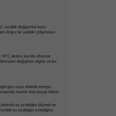
, sıcaklık değişimine karşı
arın doğru bir şekilde çalışmasını
r. NTC direnci, kombi cihazının
direncinin değişimini algılar ve bu
doğal gaz veya elektrik enerjisi
 sırasında önemli olan birçok faktör
azlarında su sıcaklığını ölçmek ve
izdeki su sıcaklığını istediğiniz