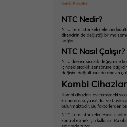
Kombi Parçaları
NTC Nedir?
NTC, termistör kelimelerinin kısal
direncinin de değiştiği bir malzemed
sağlar.
NTC Nasıl Çalışır?
NTC direnci, sıcaklık değişimine ka
içindeki sıcaklık sensörüne bağlıdır
değişim doğrultusunda cihazın çal
Kombi Cihazla
Kombi cihazları, evlerimizdeki sıcak
kullanarak suyu ısıtırlar ve böylec
bulunmaktadır. Bu faktörlerden bir 
NTC, termistör kelimesinin kısaltma
kontrol etmek için kullanılır. Bu ci
seviyede tutar.