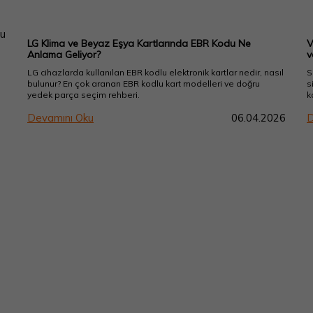
LG Klima ve Beyaz Eşya Kartlarında EBR Kodu Ne
V
Anlama Geliyor?
v
LG cihazlarda kullanılan EBR kodlu elektronik kartlar nedir, nasıl
S
bulunur? En çok aranan EBR kodlu kart modelleri ve doğru
s
yedek parça seçim rehberi.
k
b
Devamını Oku
06.04.2026
D
v
s
s
p
k
b
s
k
d