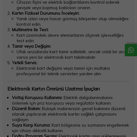
Cihazın fişini ve elektrik bağlantılarını kontrol ederek
gevşek veya kopmuş kabloları onarın.
Kartın Fiziksel Durumunu İnceleyin:
Yanık izleri veya hasar görmüş bileşenler olup olmadığını
W
h
a
t
a
p
p
D
e
s
t
e
H
a
t
t
kontrol edin.
Multimetre ile Test:
Kart üzerindeki devre elemanlarını ölçerek işlevselliğini
test edin.
Tamir veya Değişim:
Ufak arızalarda kart tamir edilebilir, ancak ciddi bir arıza
varsa yeni bir elektronik kart takılmalıdır.
Yetkili Servis:
Elektronik kart değişimi veya tamiri için mutlaka
profesyonel bir teknik servisten yardım alın.
Elektronik Kartın Ömrünü Uzatma İpuçları
Voltaj Koruyucu Kullanımı:
Elektrik dalgalanmalarını
önlemek için priz koruyucu veya regülatör kullanın.
Düzenli Bakım:
Bulaşık makinenizin genel bakımını düzenli
olarak yaptırarak elektronik kartın sağlıklı çalışmasını
sağlayın.
Suya Karşı Koruma:
Kart bölgesine su sızmasını engellemek
için cihazı dikkatli kullanın.
Doğru Program Seçimi:
Elektronik kartın aşırı yüklenmesini