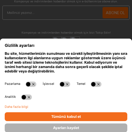
Kampanya ve indirimlerden haberdar olmak için e-bültenimize abone olun.
ABONE OL
Kampanya ve indirimlerden haberdar olmak için bizi Takip Edin!
MÜŞTERİ HİZMETLERİ
Hafta içi 09:30 - 18:30 / Hafta sonu 10:00 - 17:00 arası merak ettiğiniz tüm sorular ve
siparişleriniz için ulaşabilirsiniz.
0212 909 96 28
ÖNEMLİ BİLGİLER
HIZLI ERİŞİM
KATEGORİLER
İLETİŞİM